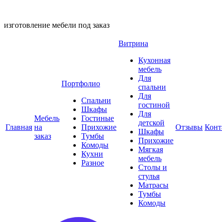
изготовление мебели под заказ
Витрина
Кухонная
мебель
Для
Портфолио
спальни
Для
Спальни
гостиной
Шкафы
Для
Мебель
Гостиные
детской
Главная
на
Прихожие
Отзывы
Конт
Шкафы
заказ
Тумбы
Прихожие
Комоды
Мягкая
Кухни
мебель
Разное
Столы и
стулья
Матрасы
Тумбы
Комоды