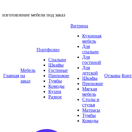
изготовление мебели под заказ
Витрина
Кухонная
мебель
Для
Портфолио
спальни
Для
Спальни
гостиной
Шкафы
Для
Мебель
Гостиные
детской
Главная
на
Прихожие
Отзывы
Конт
Шкафы
заказ
Тумбы
Прихожие
Комоды
Мягкая
Кухни
мебель
Разное
Столы и
стулья
Матрасы
Тумбы
Комоды