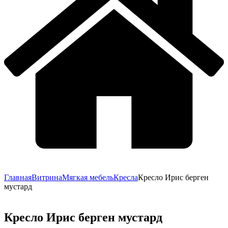
Главная
Витрина
Мягкая мебель
Кресла
Кресло Ирис берген
мустард
Кресло Ирис берген мустард